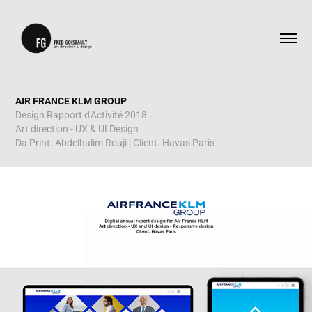
AIR FRANCE KLM GROUP
Design Rapport d'Activité 2018
Art direction - UX & UI Design
Da Print. Abdelhalim Rouji | Client. Havas Paris